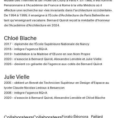
Musée des Thermes et de l'Hôtel de Cluny à Paris ». En 1988, il est nommé
Pensionnaire à l'Académie de France à Rome à la villa Médicis où il
effectue une recherche sur «les invariants dans l'architecture occidentale».
De 1994 à 1999, il enseigne à l'Ecole d'Architecture de Paris Belleville en
tant qu'enseignant vacataire. Bernard Quirot reçoit la médaille d'honneur
de l'Académie d'Architecture en 2024.
Chloé Blache
2017 - diplomée de l'École Supérieure Nationale de Nancy
2018 - intégre l'agence BQ+A
2019 - habilitation à la Maitrise d'Œuvre en son Nom Propre
2020 - s'associe à Bernard Quirot, Alexandre Lenoble et Julie Vielle
2026 - devient co-gérante de l'agence aux cotés de Bernard Quirot
Julie Vielle
2005 - obtient un Brevet de Technicien Supérieur en Design d'Espace au
lycée Claude Nicolas Ledoux à Besançon
2008 - intègre l'agence BQ+A
2020 - s'associe à Bernard Quirot, Alexandre Lenoble et Chloé Blache
Forato Éléonora
Paillard
Collaborateurs
Collaborateurs