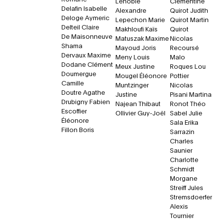
Lenoble
Clémentine
Delafin Isabelle
Alexandre
Quirot Judith
Deloge Aymeric
Lepechon Marie
Quirot Martin
Delteil Claire
Makhloufi Kaïs
Quirot
De Maisonneuve
Matuszak Maxime
Nicolas
Shama
Mayoud Joris
Recoursé
Dervaux Maxime
Meny Louis
Malo
Dodane Clément
Meux Justine
Roques Lou
Doumergue
Mougel Éléonore
Pottier
Camille
Muntzinger
Nicolas
Doutre Agathe
Justine
Pisani Martina
Drubigny Fabien
Najean Thibaut
Ronot Théo
Escoffier
Ollivier Guy-Joël
Sabel Julie
Éléonore
Sala Erika
Fillon Boris
Sarrazin
Charles
Saunier
Charlotte
Schmidt
Morgane
Streiff Jules
Stremsdoerfer
Alexis
Tournier