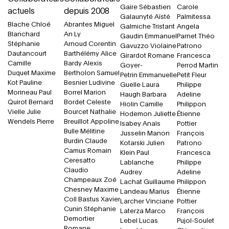
Gaire Sébastien
Carole
actuels
depuis 2008
Galaunyté Aïsté
Palmitessa
Blache Chloé
Abrantes Miguel
Galmiche Tristant
Angela
Blanchard
An Ly
Gaudin Emmanuel
Parnet Théo
Stéphanie
Arnoud Corentin
Gavuzzo Violaine
Patrono
Dautancourt
Barthélémy Alice
Girardot Romane
Francesca
Camille
Bardy Alexis
Goyer-
Perrod Martin
Duquet Maxime
Bertholon Samuel
Petrin Emmanuelle
Petit Fleur
Kot Pauline
Besnier Ludivine
Guelle Laura
Philippe
Morineau Paul
Borrel Marion
Haugh Barbara
Adeline
Quirot Bernard
Bordet Celeste
Hiolin Camille
Philippon
Vielle Julie
Bourcet Nathalie
Hodemon Juliette
Étienne
Wendels Pierre
Breuillot Appoline
Isabey Anaïs
Pottier
Bulle Mélitine
Jusselin Manon
François
Burdin Claude
Kotarski Julien
Patrono
Camus Romain
Klein Paul
Francesca
Ceresatto
Lablanche
Philippe
Claudio
Audrey
Adeline
Champeaux Zoé
Lachat Guillaume
Philippon
Chesney Maxime
Landeau Marius
Étienne
Coll Bastus Xavier
Larcher Vinciane
Pottier
Cunin Stéphanie
Laterza Marco
François
Demortier
Lebel Lucas
Pujol-Soulet
Romane