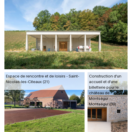
Espace de rencontre et de loisirs - Saint-
Construction d'un
Nicolas-les-Citeaux (21)
accueil et d'une
billetterie pour le
château de
Montségur -
Montségur (09)